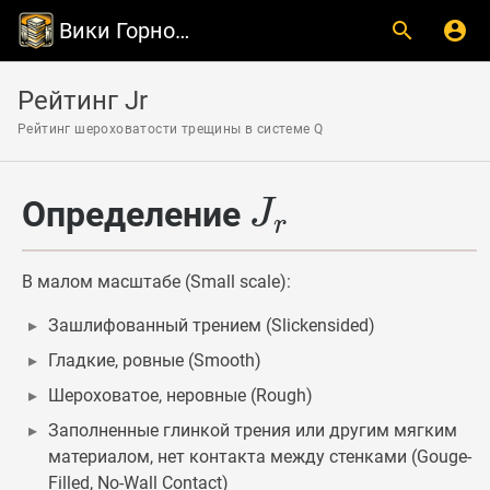
Вики Горной Геомеханики
Рейтинг Jr
Рейтинг шероховатости трещины в системе Q
J
r
J_r
Определение
J
r
В малом масштабе (Small scale):
Зашлифованный трением (Slickensided)
Гладкие, ровные (Smooth)
Шероховатое, неровные (Rough)
Заполненные глинкой трения или другим мягким
материалом, нет контакта между стенками (Gouge-
Filled, No-Wall Contact)